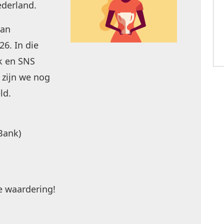
ederland.
van
26. In die
k en SNS
zijn we nog
ld.
Bank)
e waardering!