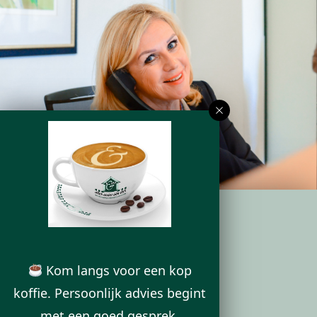
ONS KANTOOR
Kom langs voor een kop
Deurningerstraat 224
koffie. Persoonlijk advies begint
7522 CL Enschede
met een goed gesprek.