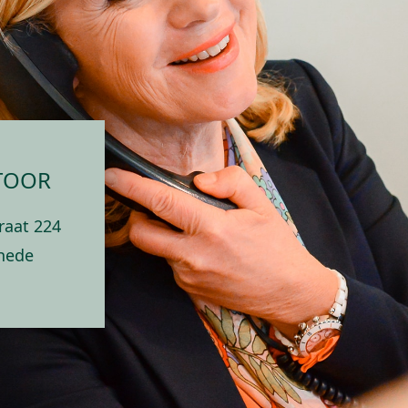
TOOR
raat 224
hede