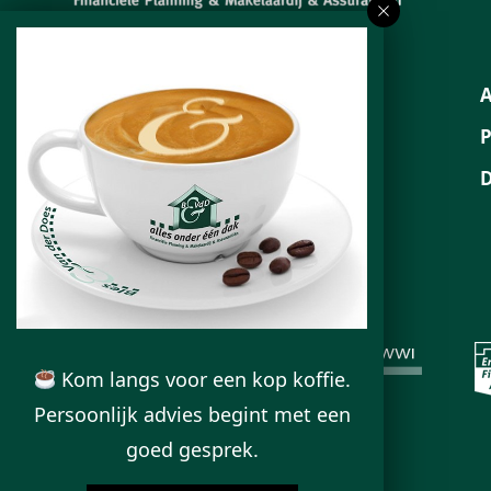
Neem contact op
053 – 800 10 10
info@blesvanderdoes.nl
KvK. 08110463
Kom langs voor een kop koffie.
Persoonlijk advies begint met een
goed gesprek.