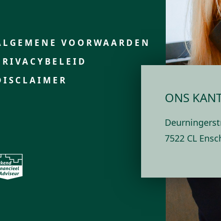
ALGEMENE VOORWAARDEN
PRIVACYBELEID
DISCLAIMER
ONS KAN
Deurningerst
7522 CL Ensc