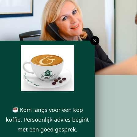
ONS KANTOOR
Kom langs voor een kop
Deurningerstraat 224
koffie. Persoonlijk advies begint
7522 CL Enschede
met een goed gesprek.