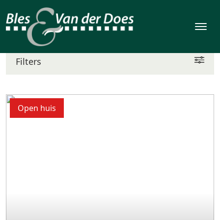
Open huis
Filters
Open huis