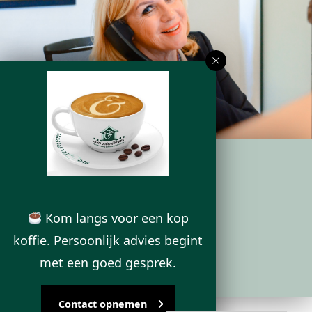
ONS KANTOOR
Kom langs voor een kop
Deurningerstraat 224
koffie. Persoonlijk advies begint
7522 CL Enschede
met een goed gesprek.
Contact opnemen