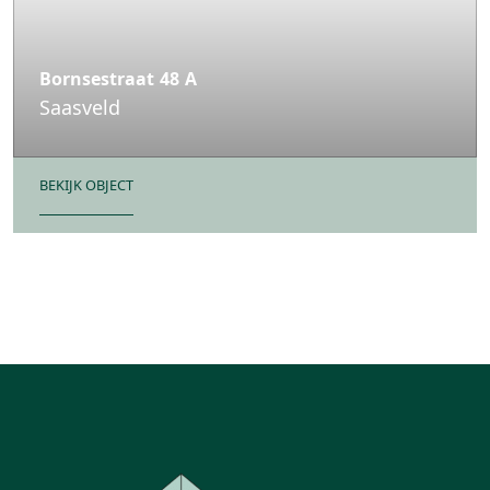
Bornsestraat
48
A
Saasveld
BEKIJK OBJECT