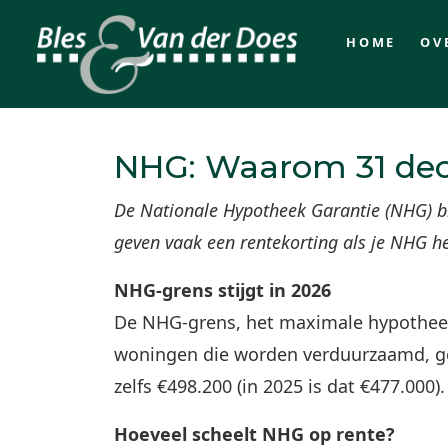
HOME
OV
NHG: Waarom 31 decem
De Nationale Hypotheek Garantie (NHG) bi
geven vaak een rentekorting als je NHG he
NHG-grens stijgt in 2026
De NHG-grens, het maximale hypotheek
woningen die worden verduurzaamd, ge
zelfs €498.200 (in 2025 is dat €477.000).
Hoeveel scheelt NHG op rente?