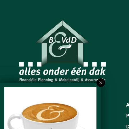
Neem contact op
053 – 800 10 10
info@blesvanderdoes.nl