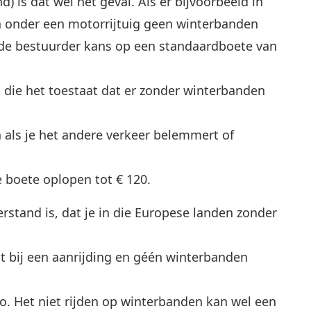
nd) is dat wel het geval. Als er bijvoorbeeld in
n onder een motorrijtuig geen winterbanden
n de bestuurder kans op een standaardboete van
 die het toestaat dat er zonder winterbanden
n als je het andere verkeer belemmert of
e boete oplopen tot € 120.
stand is, dat je in die Europese landen zonder
nt bij een aanrijding en géén winterbanden
o. Het niet rijden op winterbanden kan wel een