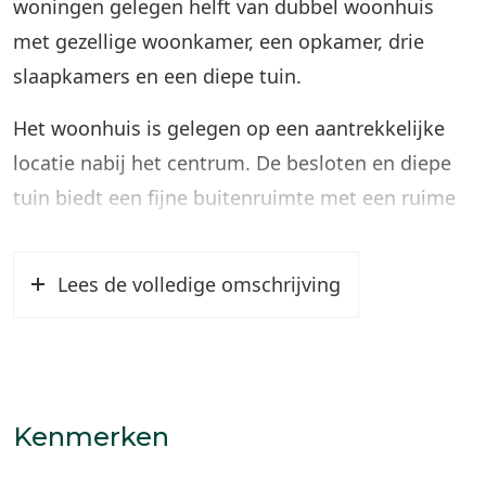
woningen gelegen helft van dubbel woonhuis
met gezellige woonkamer, een opkamer, drie
slaapkamers en een diepe tuin.
Het woonhuis is gelegen op een aantrekkelijke
locatie nabij het centrum. De besloten en diepe
tuin biedt een fijne buitenruimte met een ruime
mate van privacy. Alle noodzakelijke voorziening
bevinden zich in de directe omgeving en de
Lees de volledige omschrijving
uitvalswegen zijn eenvoudig bereikbaar.
De woning heeft op onderdelen nog wat
aandacht nodig, maar voor wie de potentie van
dit huis ziet is dit een geweldige kans om te
Kenmerken
wonen in een sfeervolle woning met diepe tuin