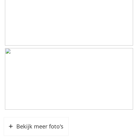
Parkeergelegenheid
Soort parkeergelegenheid
Openbaar parkeren
Bekijk meer foto's