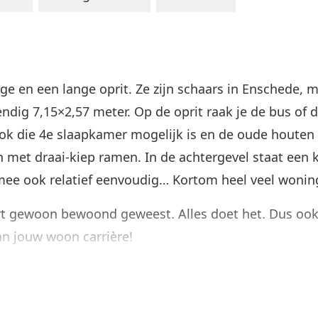
e en een lange oprit. Ze zijn schaars in Enschede, ma
dig 7,15×2,57 meter. Op de oprit raak je de bus of 
k die 4e slaapkamer mogelijk is en de oude houten k
et draai-kiep ramen. In de achtergevel staat een k
ee ook relatief eenvoudig… Kortom heel veel woning
t gewoon bewoond geweest. Alles doet het. Dus ook a
van jouw woon carrière!
eukenruimte bij de woonkamer aangetrokken en kreeg 