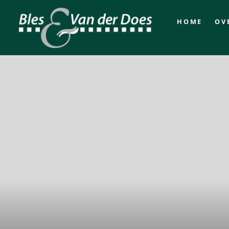
HOME
OV