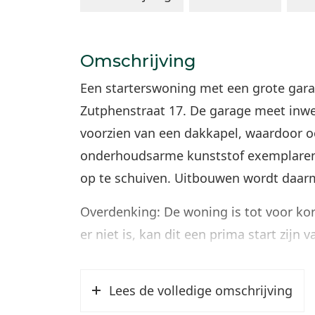
Omschrijving
Een starterswoning met een grote garag
Zutphenstraat 17. De garage meet inwen
voorzien van een dakkapel, waardoor oo
onderhoudsarme kunststof exemplaren m
op te schuiven. Uitbouwen wordt daarm
Overdenking: De woning is tot voor kor
er niet is, kan dit een prima start zijn 
Indeling:
Lees de volledige omschrijving
Begane grond: In het verleden is de k