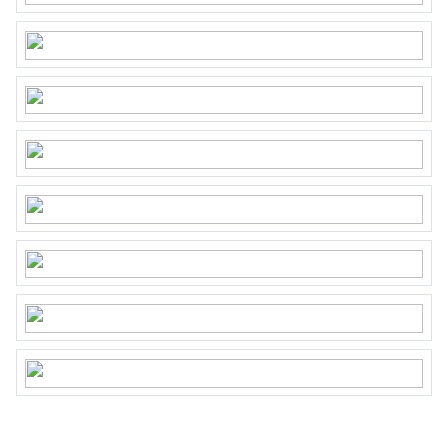
belangen als koper en bespaart u tijd, geld en
zorgen. Adressen van collega NVM-
aankoopmakelaars in Twente vindt u op
www.funda.nl