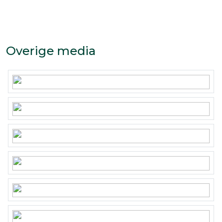
privacy;
– Energielabel: C.
Bijzonderheden koopovereenkomst:
Overige media
– Koper en verkoper zijn pas gebonden indien
beiden de koopovereenkomst hebben getekend.
– In de koopovereenkomst zal een ouderdoms-
en asbestclausule worden opgenomen.
– In de koopovereenkomst wordt voor de koper
de verplichting tot het stellen van een 10%
waarborgsom/bankgarantie opgenomen.
Aanvaarding: in overleg.
Interesse in dit huis? Schakel uw eigen NVM-
aankoopmakelaar in. Hij of zij komt op voor uw