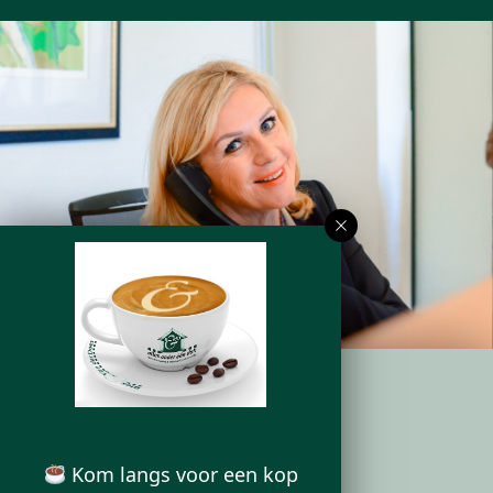
ONS KANTOOR
Kom langs voor een kop
Deurningerstraat 224