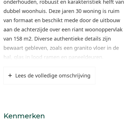
onderhouden, robuust en karakteristiek helft van
dubbel woonhuis. Deze jaren 30 woning is ruim
van formaat en beschikt mede door de uitbouw
aan de achterzijde over een riant woonoppervlak
van 158 m2. Diverse authentieke details zijn
bewaart gebleven, zoals een granito vloer in de
hal, glas in lood ramen en paneeldeuren.
Er zijn de laatste jaren veel verbeteringen
Lees de volledige omschrijving
doorgevoerd; zo beschikt de woning over een
moderne keuken (2018), een luxe badkamer
(2023) en 17 zonnepanelen (2023). Er is nog veel
meer gebeurd, maar dit vertellen we je graag
Kenmerken
tijdens een bezichtiging.