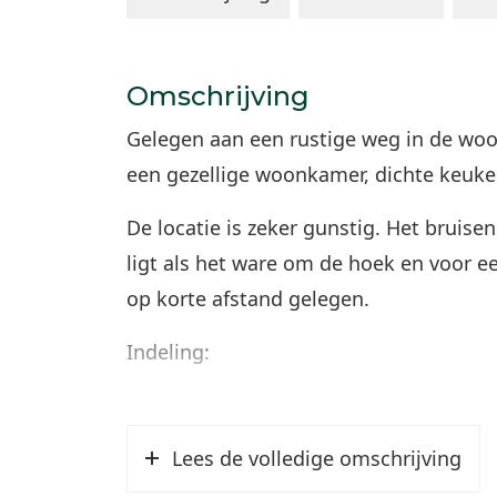
Omschrijving
Gelegen aan een rustige weg in de woo
een gezellige woonkamer, dichte keuke
De locatie is zeker gunstig. Het bruis
ligt als het ware om de hoek en voor e
op korte afstand gelegen.
Indeling:
Begane grond:
Entree/ hal met garderobe en toegang 
Lees de volledige omschrijving
trapgang naar de verdieping en bergrui