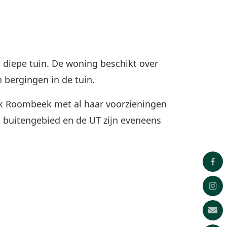
 diepe tuin. De woning beschikt over
 bergingen in de tuin.
ijk Roombeek met al haar voorzieningen
t buitengebied en de UT zijn eveneens
er met erker. Dichte keuken met
kap, oven, vaatwasser, koelkast en