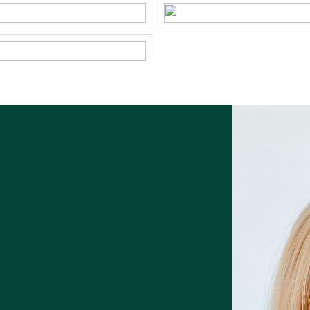
²
 eigendom
-R-287
rtuin
²
bereikbaar via achterom
taand steen