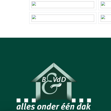
Oppervlakte
282 m
Eigendomssituatie
Volle
Perceel
LNK00
Buitenruimte
Tuin
Achte
Achtertuin
135 m
Ligging tuin
Oost 
Schuur/berging
Vrijs
Parkeergelegenheid