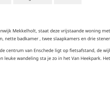
nwijk Mekkelholt, staat deze vrijstaande woning met
n, nette badkamer , twee slaapkamers en drie stenen
ende centrum van Enschede ligt op fietsafstand, de w
en leuke wandeling sta je zo in het Van Heekpark. He
tot de woonkamer. Gezellige straatgerichte woonkam
mte. Het keukenblok is v.v. een gaskookplaat, afzuig