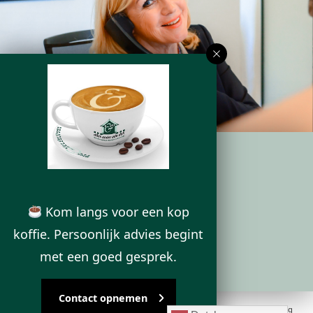
ONS KANTOOR
Kom langs voor een kop
Deurningerstraat 224
koffie. Persoonlijk advies begint
7522 CL Enschede
met een goed gesprek.
Contact opnemen
Powered by
Goes & Roos
.
Alle rechten voorbehouden
. |
Privacyverklaring