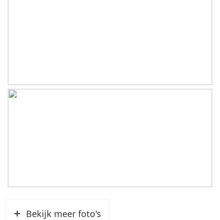
collega NVM-aankoopmakelaars in Twente vind je
op Funda.
Bekijk meer foto's