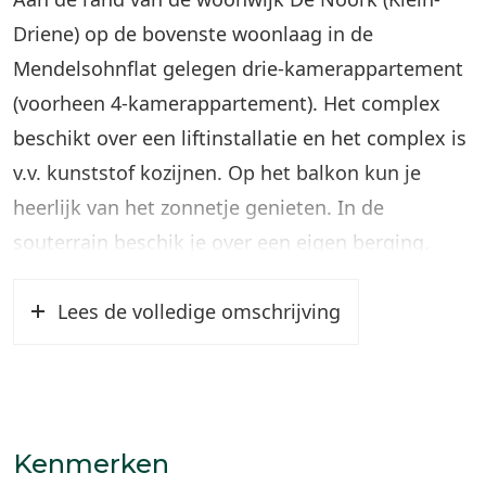
Driene) op de bovenste woonlaag in de
Mendelsohnflat gelegen drie-kamerappartement
(voorheen 4-kamerappartement). Het complex
beschikt over een liftinstallatie en het complex is
v.v. kunststof kozijnen. Op het balkon kun je
heerlijk van het zonnetje genieten. In de
souterrain beschik je over een eigen berging.
Je woont in een rustige omgeving met veel groen.
Lees de volledige omschrijving
Naast en onder het complex bevinden zich een
supermarkt en diverse speciaalzaken, en op
steenworp afstand vind je o.a. kinderopvang,
scholen, openbaar vervoer en
Kenmerken
sportvoorzieningen. Een groot winkelcentrum is