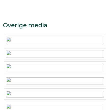
– Deze presentatie is informatief en geheel
vrijblijvend. Aan eventuele onjuistheden kunnen
geen rechten worden ontleend.
Overige media
Bijzonderheden koopovereenkomst:
– Koper en verkoper zijn pas gebonden indien
beiden de koopovereenkomst hebben getekend.
– In de koopovereenkomst zal een ouderdoms-
en asbestclausule worden opgenomen.
– In de koopovereenkomst wordt voor de koper
de verplichting tot het stellen van een 10%
waarborgsom/bankgarantie opgenomen.
Aanvaarding: in overleg.