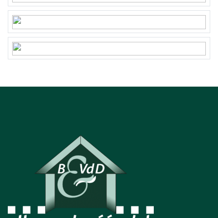
Interesse in dit huis? Schakel uw eigen NVM-
aankoopmakelaar in. Hij of zij komt op voor uw
belangen als koper en bespaart u tijd, geld en
zorgen. Adressen van collega NVM-
aankoopmakelaars in Twente vindt u op funda.nl