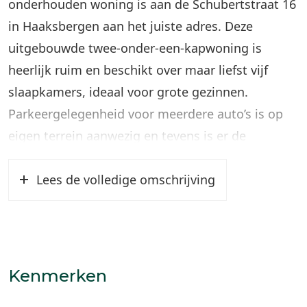
onderhouden woning is aan de Schubertstraat 16
in Haaksbergen aan het juiste adres. Deze
uitgebouwde twee-onder-een-kapwoning is
heerlijk ruim en beschikt over maar liefst vijf
slaapkamers, ideaal voor grote gezinnen.
Parkeergelegenheid voor meerdere auto’s is op
eigen terrein aanwezig en tevens is er de
beschikking over een vrijstaande stenen garage.
Door de genomen isolerende maatregelen heeft
Lees de volledige omschrijving
de woning een energielabel B verkregen.
De Els is een geliefde en kindvriendelijke buurt in
Haaksbergen, met winkels, scholen,
Kenmerken
sportfaciliteiten en openbaar vervoer in de
directe omgeving. Bovendien ben je binnen