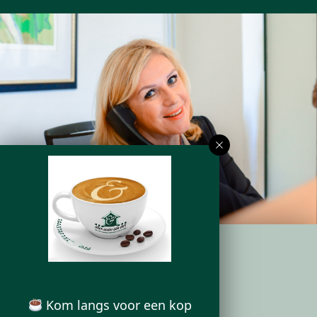
ONS KANTOOR
Kom langs voor een kop
Deurningerstraat 224