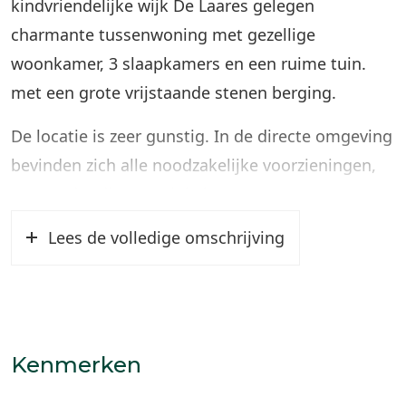
kindvriendelijke wijk De Laares gelegen
charmante tussenwoning met gezellige
woonkamer, 3 slaapkamers en een ruime tuin.
met een grote vrijstaande stenen berging.
De locatie is zeer gunstig. In de directe omgeving
bevinden zich alle noodzakelijke voorzieningen,
waaronder diverse winkels, een
gezondheidscentrum, horeca en scholen. Het
Lees de volledige omschrijving
centrum en centraal station bevinden op
ongeveer 5 minuten loopafstand.
Indeling:
Kenmerken
Begane grond: entree met trapopgang naar de 1e
verdieping en toegang tot de woonkamer. Ruime