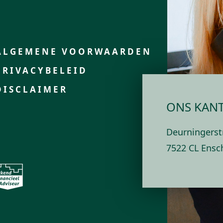
ALGEMENE VOORWAARDEN
PRIVACYBELEID
DISCLAIMER
ONS KAN
Deurningerst
7522 CL Ensc