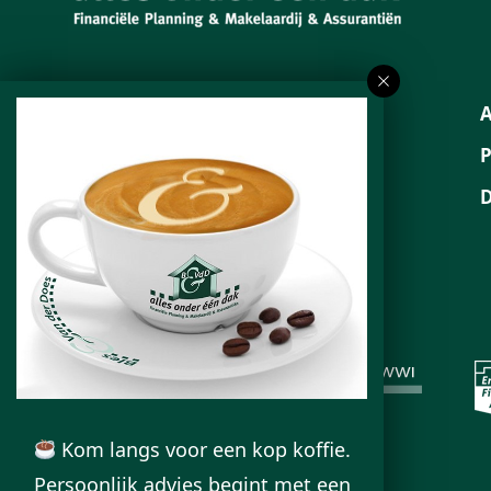
Neem contact op
053 – 800 10 10
info@blesvanderdoes.nl
KvK. 08110463
Kom langs voor een kop koffie.
Persoonlijk advies begint met een