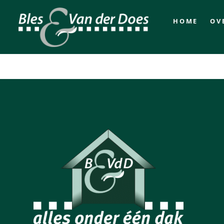
HOME
OV
Zakelijke verzekeri